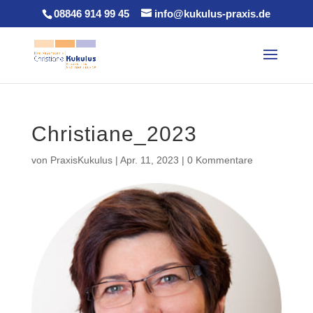
08846 914 99 45
info@kukulus-praxis.de
Christiane_2023
von
PraxisKukulus
|
Apr. 11, 2023
|
0 Kommentare